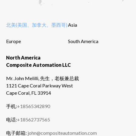
北美(美国、加拿大、墨西哥)
Asia
Europe
South America
North America
加
Composite Automation LLC
Co
Mr. John Melilli, 先生，老板兼总裁
Mr
1121 Cape Coral Parkway West
销
Cape Coral, FL 33914
手
手机:
+18565342890
电
电话:
+18562737565
网
电子邮箱:
john@compositeautomation.com