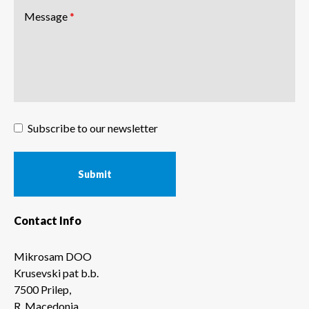
Message
*
Subscribe to our newsletter
Contact Info
Mikrosam DOO
Krusevski pat b.b.
7500 Prilep,
R. Macedonia