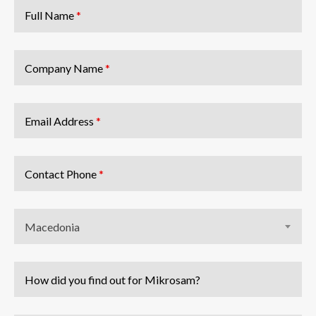
Full Name
*
Company Name
*
Email Address
*
Contact Phone
*
Macedonia
How did you find out for Mikrosam?