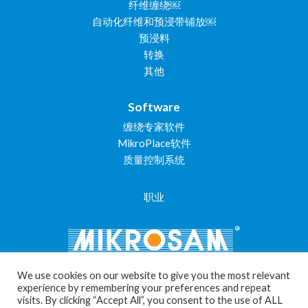
纤维缠绕￼
自动化纤维和预浸带铺放￼
预浸料
转换
其他
Software
缠绕专家软件
MikroPlace软件
质量控制系统
职业
We use cookies on our website to give you the most relevant
experience by remembering your preferences and repeat
visits. By clicking “Accept All”, you consent to the use of ALL
Cookie Settings