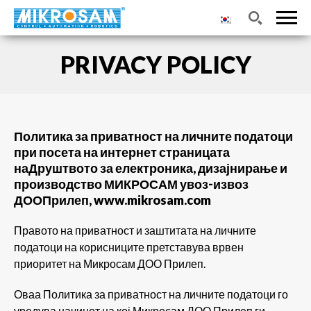
PRIVACY POLICY
Политика за приватност на личните податоци
при посета на интернет страницата
наДруштвото за електроника, дизајнирање и
производство МИКРОСАМ увоз-извоз
ДООПрилеп, www.mikrosam.com
Правото на приватност и заштитата на личните
податоци на корисниците претставува врвен
приоритет на Микросам ДОО Прилеп.
Оваа Политика за приватност на личните податоци го
уредува начинот на кој Микросам ДОО Прилеп ги